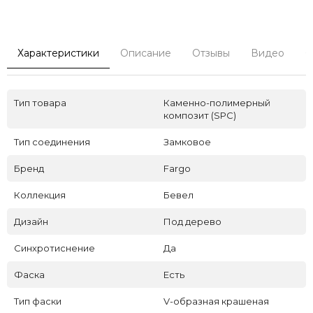
Характеристики
Описание
Отзывы
Видео
С
Тип товара
Каменно-полимерный
композит (SPC)
Тип соединения
Замковое
Бренд
Fargo
Коллекция
Бевел
Дизайн
Под дерево
Синхротиснение
Да
Фаска
Есть
Тип фаски
V-образная крашеная