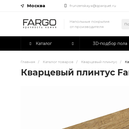
Москва
frunzenskaya@qparquet.ru
Напольные покрытия
от производителя
Каталог
3D-подбор пола
Главная
/
Каталог товаров
/
Кварцевый плинтус
/
К
Кварцевый плинтус Fa