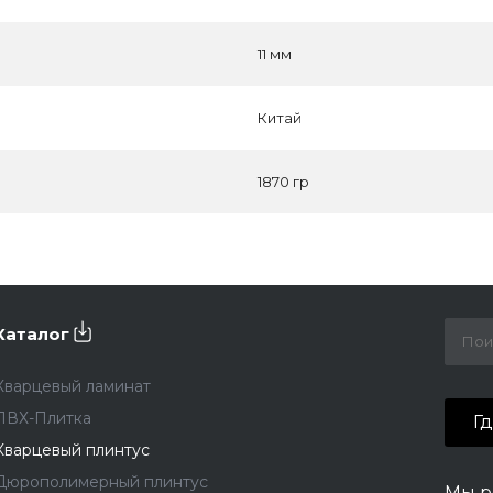
11 мм
Китай
1870 гр
Каталог
Кварцевый ламинат
ПВХ-Плитка
Г
Кварцевый плинтус
Дюрополимерный плинтус
Мы р