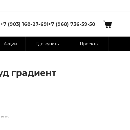
|
+7 (903) 168-27-69
+7 (968) 736-59-50
Акции
Где купить
Проекты
уд градиент
точек.