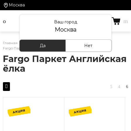
Москва
Ваш город
Москва
Главная
/
Каталог товаров
/
Кварцевый ламинат
/
Да
Нет
Fargo Паркет Английская ёлка
Fargo Паркет Английская
ёлка
АКЦИЯ
АКЦИЯ