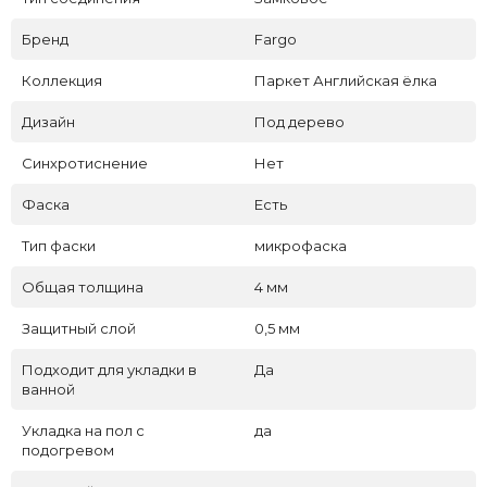
Бренд
Fargo
Коллекция
Паркет Английская ёлка
Дизайн
Под дерево
Синхротиснение
Нет
Фаска
Есть
Тип фаски
микрофаска
Общая толщина
4 мм
Защитный слой
0,5 мм
Подходит для укладки в
Да
ванной
Укладка на пол c
да
подогревом