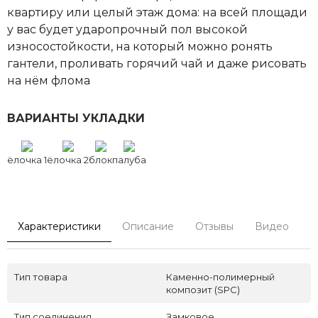
квартиру или целый этаж дома: на всей площади
у вас будет ударопрочный пол высокой
износостойкости, на который можно ронять
гантели, проливать горячий чай и даже рисовать
на нём флома
ВАРИАНТЫ УКЛАДКИ
ёлочка 1
ёлочка 2
блок
палуба
Характеристики
Описание
Отзывы
Видео
С
Тип товара
Каменно-полимерный
композит (SPC)
Тип соединения
Замковое