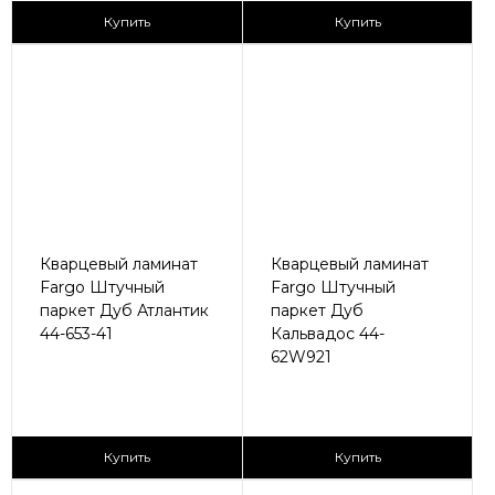
2
2
2 890 ₽/м
2 890 ₽/м
Купить
Купить
Кварцевый ламинат
Кварцевый ламинат
Fargo Штучный
Fargo Штучный
паркет Дуб Атлантик
паркет Дуб
44-653-41
Кальвадос 44-
62W921
2
2
2 890 ₽/м
2 890 ₽/м
Купить
Купить