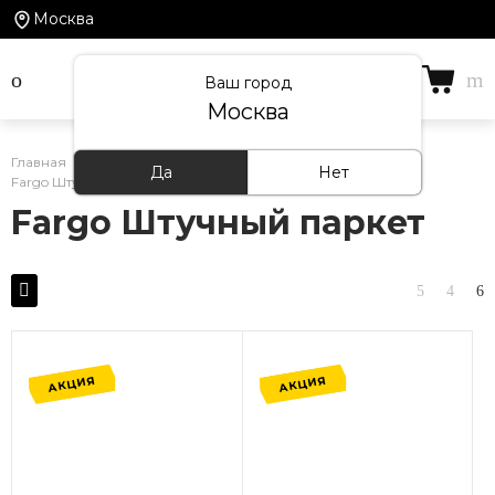
Москва
Ваш город
Москва
Главная
/
Каталог товаров
/
Кварцевый ламинат
/
Да
Нет
Fargo Штучный паркет
Fargo Штучный паркет
АКЦИЯ
АКЦИЯ