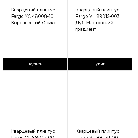
Кварцевый плинтус
Кварцевый плинтус
Fargo YC 48008-10
Fargo VL 89015-003
Королевский Оникс
Дуб Мартовский
градиент
430 ₽/пог.м
430 ₽/пог.м
Купить
Купить
Кварцевый плинтус
Кварцевый плинтус
Fargo VL 88042-001
Fargo VL 88041-001