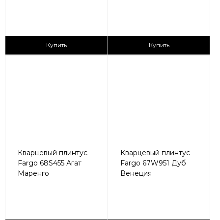
430 ₽/пог.м
405 ₽/пог.м
Купить
Купить
Кварцевый плинтус
Кварцевый плинтус
Fargo 68S455 Агат
Fargo 67W951 Дуб
Маренго
Венеция