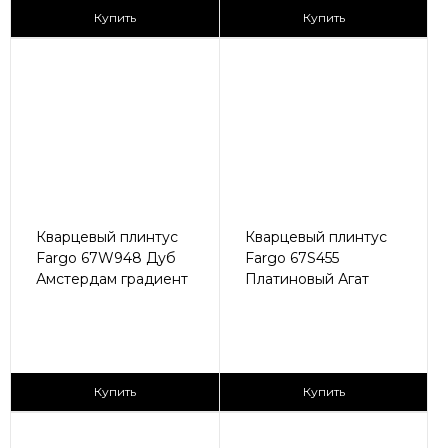
430 ₽/пог.м
205 ₽/пог.м
Купить
Купить
Кварцевый плинтус
Кварцевый плинтус
Fargo 67W948 Дуб
Fargo 67S455
Амстердам градиент
Платиновый Агат
430 ₽/пог.м
430 ₽/пог.м
Купить
Купить