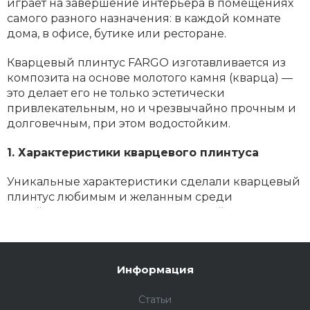
играет на завершение интерьера в помещениях
самого разного назначения: в каждой комнате
дома, в офисе, бутике или ресторане.
Кварцевый плинтус FARGO изготавливается из
композита на основе молотого камня (кварца) —
это делает его не только эстетически
привлекательным, но и чрезвычайно прочным и
долговечным, при этом водостойким.
1. Характеристики кварцевого плинтуса
Уникальные характеристики сделали кварцевый
плинтус любимым и желанным среди
дизайнеров интерьеров, строителей и тех, кто
делает ремонт самостоятельно:
- Долговечность и прочность
Информация
Кварцевый плинтус устойчив к механическим
Статьи
повреждениям, царапинам и ударам. Это