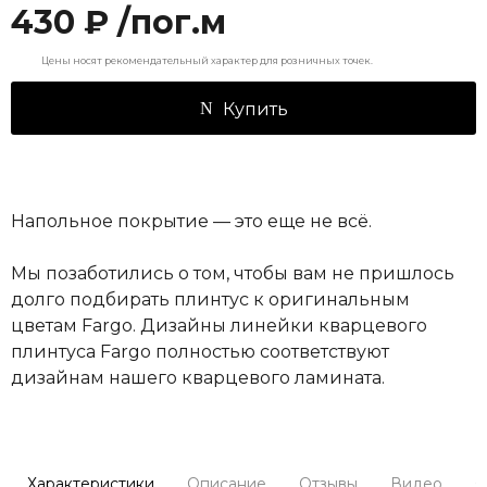
430 ₽ /пог.м
Цены носят рекомендательный характер для розничных точек.
Купить
Напольное покрытие — это еще не всё.
Мы позаботились о том, чтобы вам не пришлось
долго подбирать плинтус к оригинальным
цветам Fargo. Дизайны линейки кварцевого
плинтуса Fargo полностью соответствуют
дизайнам нашего кварцевого ламината.
Характеристики
Описание
Отзывы
Видео
С