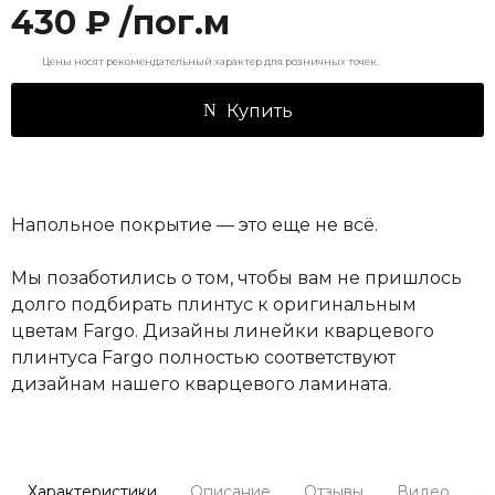
430 ₽ /пог.м
Цены носят рекомендательный характер для розничных точек.
Купить
Напольное покрытие — это еще не всё.
Мы позаботились о том, чтобы вам не пришлось
долго подбирать плинтус к оригинальным
цветам Fargo. Дизайны линейки кварцевого
плинтуса Fargo полностью соответствуют
дизайнам нашего кварцевого ламината.
Характеристики
Описание
Отзывы
Видео
С