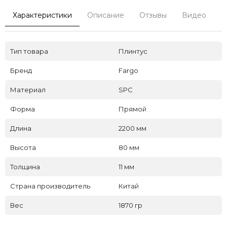
Характеристики
Описание
Отзывы
Видео
С
Тип товара
Плинтус
Бренд
Fargo
Материал
SPC
Форма
Прямой
Длина
2200 мм
Высота
80 мм
Толщина
11 мм
Страна производитель
Китай
Вес
1870 гр