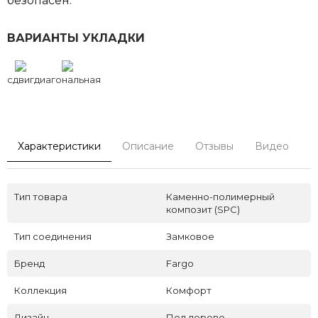
безопасен.
ВАРИАНТЫ УКЛАДКИ
сдвиг
диагональная
Характеристики
Описание
Отзывы
Видео
С
Тип товара
Каменно-полимерный
композит (SPC)
Тип соединения
Замковое
Бренд
Fargo
Коллекция
Комфорт
Дизайн
Под дерево