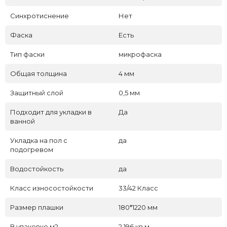
Синхротиснение
Нет
Фаска
Есть
Тип фаски
микрофаска
Общая толщина
4 мм
Защитный слой
0,5 мм
Подходит для укладки в
Да
ванной
Укладка на пол c
да
подогревом
Водостойкость
да
Класс износостойкости
33/42 Класс
Размер плашки
180*1220 мм
В упаковке м2
2,196 кв.м.