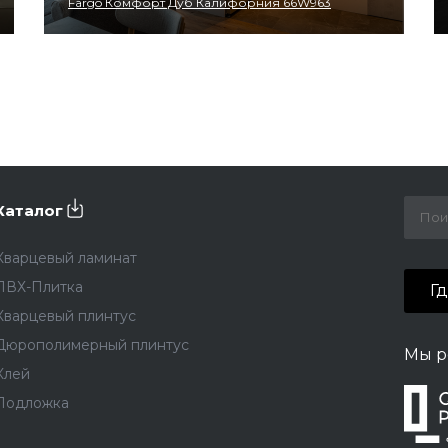
Fargo Комфорт Дуб Калифорния 66W963
Каталог
Кварцевый ламинат
ПВХ-Плитка
Г
Кварцевый плинтус
Дюрополимерный плинтус
Мы р
Клей
Подложка