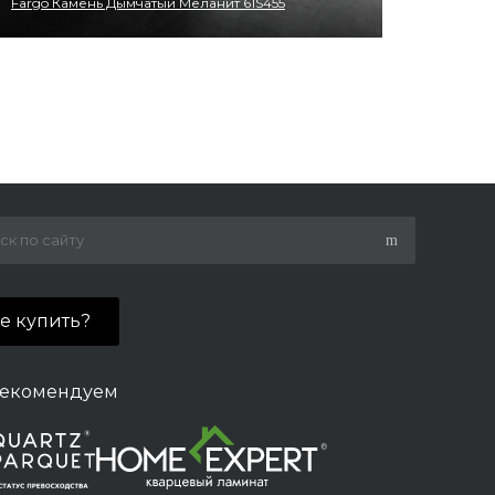
Fargo Камень Дымчатый Меланит 61S455
де купить?
екомендуем