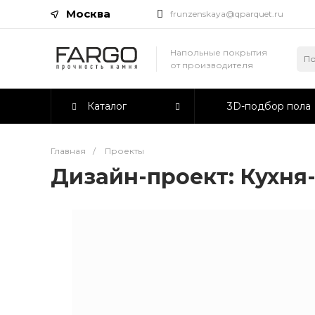
Москва
frunzenskaya@qparquet.ru
Напольные покрытия
от производителя
Каталог
3D-подбор пола
Главная
/
Проекты
Дизайн-проект: Кухня