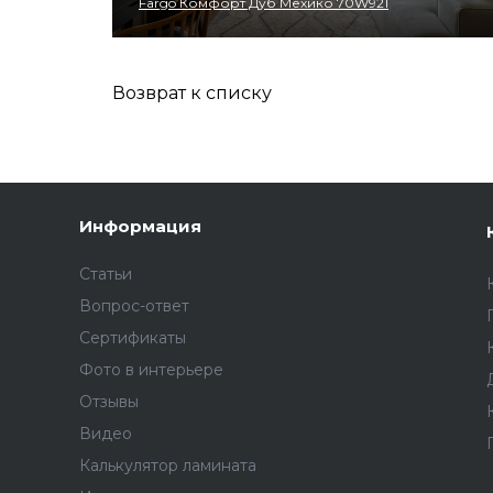
Fargo Комфорт Дуб Мехико 70W921
Возврат к списку
Информация
Статьи
Вопрос-ответ
Сертификаты
Фото в интерьере
Отзывы
Видео
Калькулятор ламината