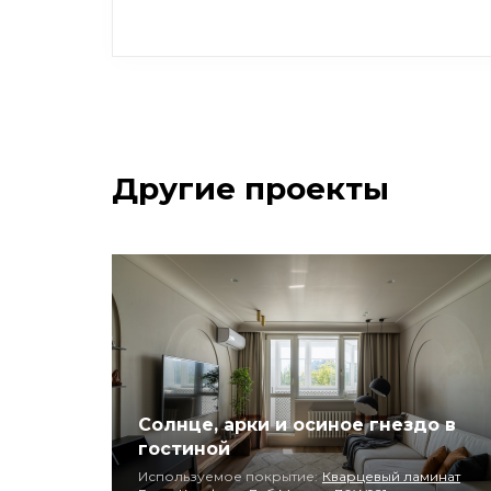
Другие проекты
Солнце, арки и осиное гнездо в
гостиной
Используемое покрытие:
Кварцевый ламинат