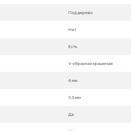
Под дерево
Нет
Есть
V-образная крашеная
6 мм
0,5 мм
Да