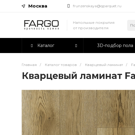
Москва
frunzenskaya@qparquet.ru
Напольные покрытия
от производителя
Каталог
3D-подбор пола
Главная
/
Каталог товаров
/
Кварцевый ламинат
/
F
Кварцевый ламинат Fa