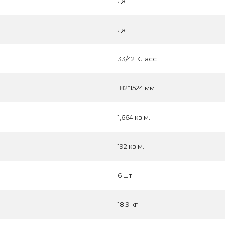
да
да
33/42 Класс
182*1524 мм
1,664 кв.м.
192 кв.м.
6 шт
18,9 кг