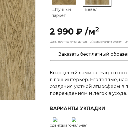
Штучный
Бевел
паркет
2
2 990 ₽ /м
Цены носят рекомендательный характер для розничных 
Заказать бесплатный образе
Кварцевый ламинат Fargo в отт
в ваш интерьер. Его теплые, н
создания уютной атмосферы в 
повреждениям и легок в уходе.
ВАРИАНТЫ УКЛАДКИ
сдвиг
диагональная