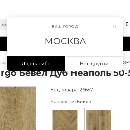
ВАШ ГОРОД
МОСКВА
Сотрудничество
Информация
argo Бевел
/
Кварцевый ламинат Fargo Бевел Дуб Неаполь 50-5003-
Да, спасибо
Нет, другой
rgo Бевел Дуб Неаполь 50-
Код товара: 26657
Коллекция:
Бевел