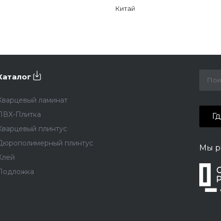
Китай
Каталог
Кварцевый ламинат
ПВХ-Плитка
Г
Кварцевый плинтус
Дюрополимерный плинтус
Мы р
Клей
Подложка