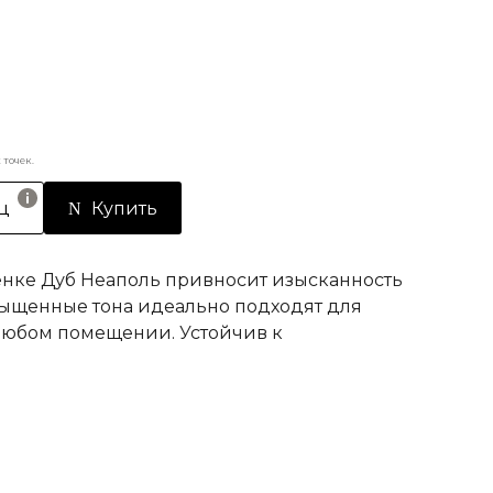
точек.
ц
Купить
енке Дуб Неаполь привносит изысканность
асыщенные тона идеально подходят для
любом помещении. Устойчив к