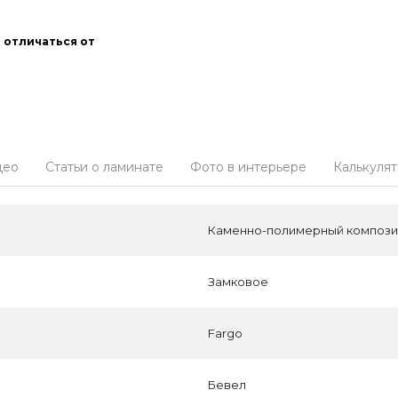
 отличаться от
део
Статьи о ламинате
Фото в интерьере
Калькуля
Каменно-полимерный композит
Замковое
Fargo
Бевел