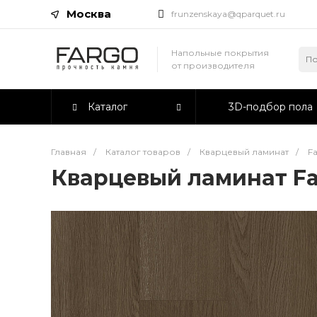
Москва
frunzenskaya@qparquet.ru
Напольные покрытия
от производителя
Каталог
3D-подбор пола
Главная
/
Каталог товаров
/
Кварцевый ламинат
/
F
Кварцевый ламинат Fa