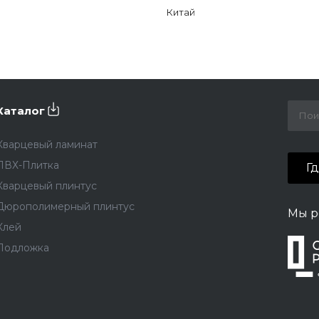
Китай
Каталог
Кварцевый ламинат
ПВХ-Плитка
Г
Кварцевый плинтус
Дюрополимерный плинтус
Мы р
Клей
Подложка