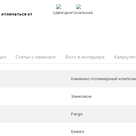
сдвиг
диагональная
 отличаться от
део
Статьи о ламинате
Фото в интерьере
Калькуля
Каменно-полимерный композит
Замковое
Fargo
Бевел