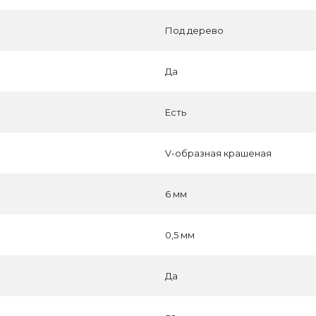
Под дерево
Да
Есть
V-образная крашеная
6 мм
0,5 мм
Да