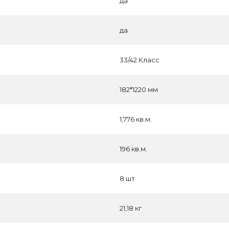
да
да
33/42 Класс
182*1220 мм
1,776 кв.м.
196 кв.м.
8 шт
21,18 кг