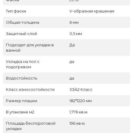
Тип фаски
V-образная крашеная
Общая толщина
6 мм
Защитный слой
0,5 мм
Подходит для укладки в
Да
ванной
Укладка на пол c
да
подогревом
Водостойкость
да
Класс износостойкости
33/42 Класс
Размер плашки
182*1220 мм
В упаковке м2
1,776 кв.м.
Площадь беспороговой
196 кв.м.
укладки