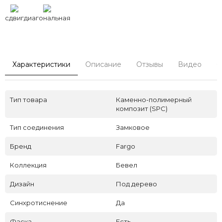
сдвиг
диагональная
Характеристики
Описание
Отзывы
Видео
С
Тип товара
Каменно-полимерный
композит (SPC)
Тип соединения
Замковое
Бренд
Fargo
Коллекция
Бевел
Дизайн
Под дерево
Синхротиснение
Да
Фаска
Есть