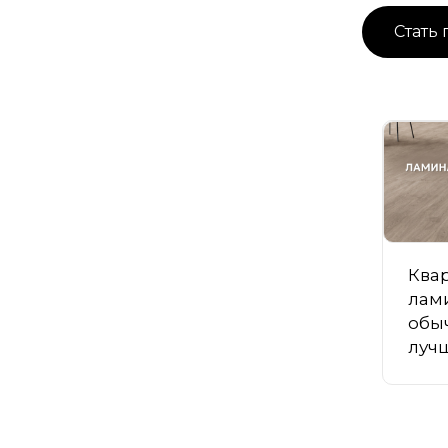
Ква
лам
обыч
луч