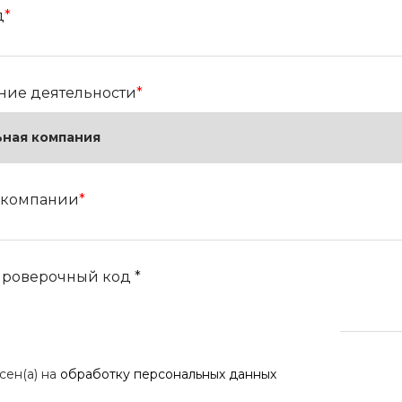
д
*
ние деятельности
*
 компании
*
проверочный код *
сен(а) на
обработку персональных данных