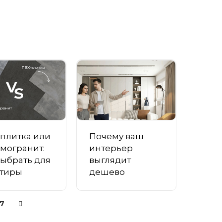
плитка или
Почему ваш
могранит:
интерьер
выбрать для
выглядит
ртиры
дешево
17