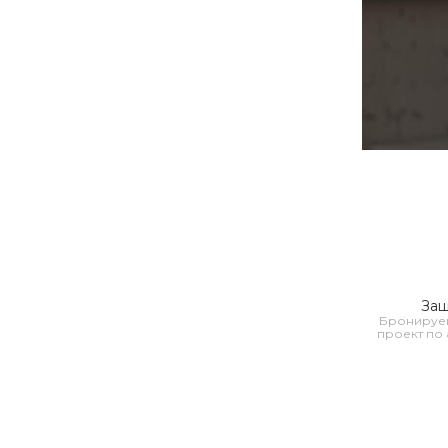
Защ
Бронируем
проект по 