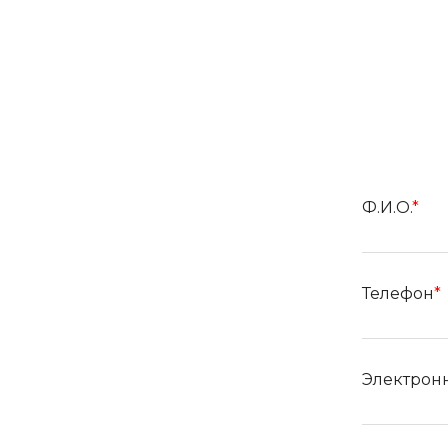
Ф.И.О.
*
Телефон
*
Электронн