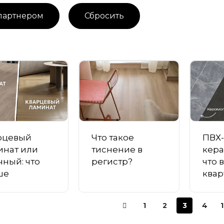
рцевый
Что такое
ПВХ-
инат или
тиснение в
кера
ный: что
регистр?
что 
ше
ква
1
2
3
4