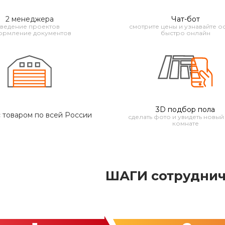
2 менеджера
Чат-бот
ведение проектов
смотрите цены и узнавайте ос
рмление документов
быстро онлайн
3D подбор пола
 товаром по всей России
сделать фото и увидеть новый
комнате
ШАГИ сотруднич