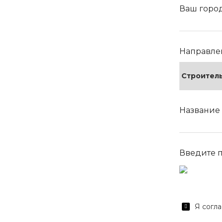
Ваш горо
Направле
Название
Введите 
Я согла