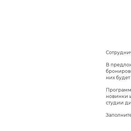
Сотруднич
В предлож
бронирова
них будет
Программ
новинки 
студии ди
Заполните