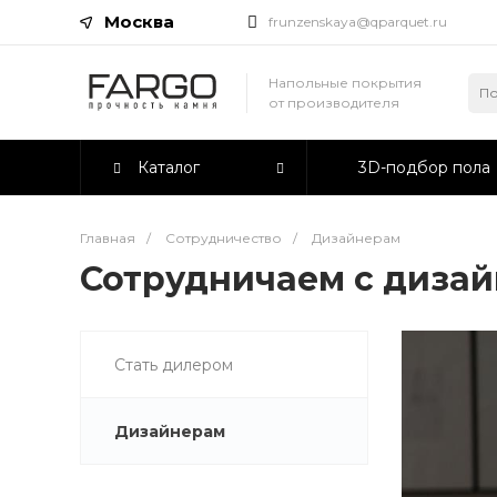
Москва
frunzenskaya@qparquet.ru
Напольные покрытия
от производителя
Каталог
3D-подбор пола
Главная
/
Сотрудничество
/
Дизайнерам
Сотрудничаем с диза
Стать дилером
Дизайнерам