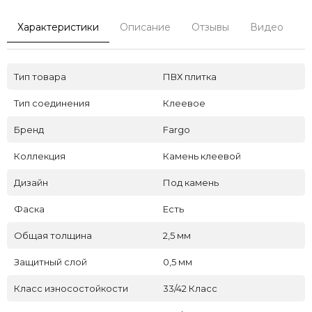
Характеристики
Описание
Отзывы
Видео
С
Тип товара
ПВХ плитка
Тип соединения
Клеевое
Бренд
Fargo
Коллекция
Камень клеевой
Дизайн
Под камень
Фаска
Есть
Общая толщина
2,5 мм
Защитный слой
0,5 мм
Класс износостойкости
33/42 Класс