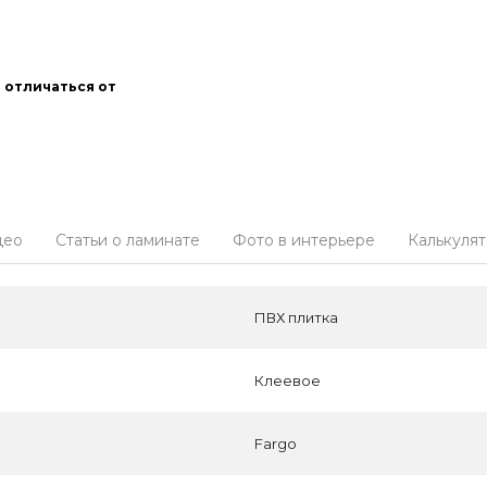
 отличаться от
део
Статьи о ламинате
Фото в интерьере
Калькуля
ПВХ плитка
Клеевое
Fargo