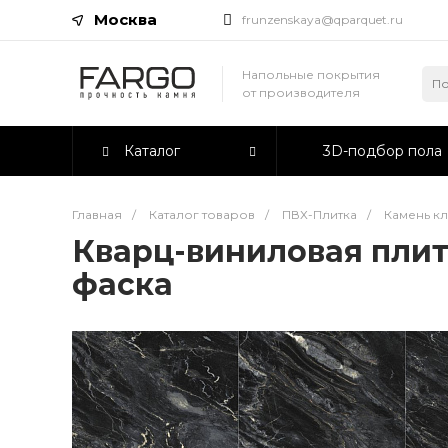
Москва
frunzenskaya@qparquet.ru
Напольные покрытия
от производителя
Каталог
3D-подбор пола
Главная
/
Каталог товаров
/
ПВХ-Плитка
/
Камень к
Кварц-виниловая плит
фаска