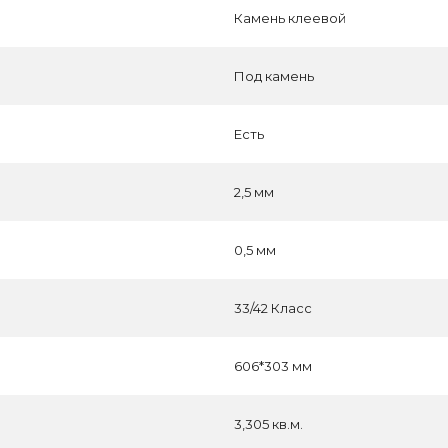
Камень клеевой
Под камень
Есть
2,5 мм
0,5 мм
33/42 Класс
606*303 мм
3,305 кв.м.