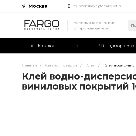
Москва
frunzenskaya@qparquet.ru
Напольные покрытия
от производителя
Каталог
3D-подбор пола
Главная
/
Каталог товаров
/
Клей
/
Клей водно-дис
Клей водно-дисперсио
виниловых покрытий 1