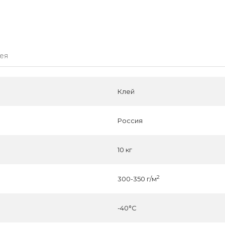
лея
Клей
Россия
10 кг
2
300-350 г/м
-40°C