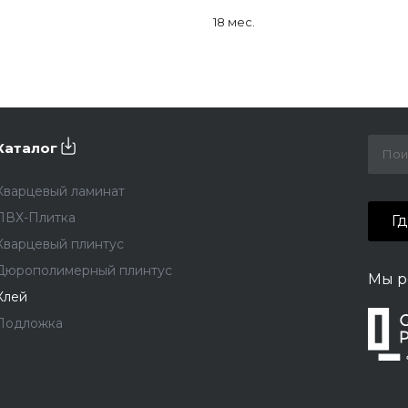
18 мес.
Каталог
Кварцевый ламинат
ПВХ-Плитка
Г
Кварцевый плинтус
Дюрополимерный плинтус
Мы р
Клей
Подложка