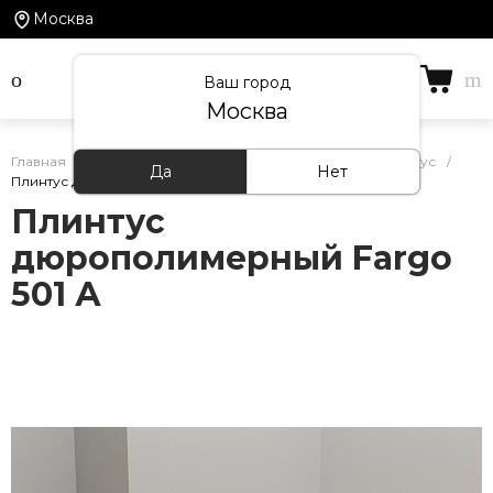
Москва
Ваш город
Москва
Главная
/
Каталог товаров
/
Дюрополимерный плинтус
/
Да
Нет
Плинтус дюрополимерный Fargo 501 А
Плинтус
дюрополимерный Fargo
501 А