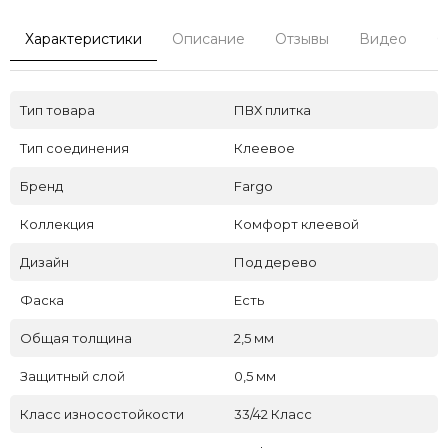
Характеристики
Описание
Отзывы
Видео
С
Тип товара
ПВХ плитка
Тип соединения
Клеевое
Бренд
Fargo
Коллекция
Комфорт клеевой
Дизайн
Под дерево
Фаска
Есть
Общая толщина
2,5 мм
Защитный слой
0,5 мм
Класс износостойкости
33/42 Класс