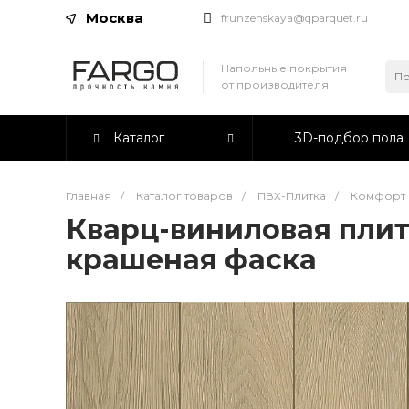
Москва
frunzenskaya@qparquet.ru
Напольные покрытия
от производителя
Каталог
3D-подбор пола
Главная
/
Каталог товаров
/
ПВХ-Плитка
/
Комфорт 
Кварц-виниловая плит
крашеная фаска