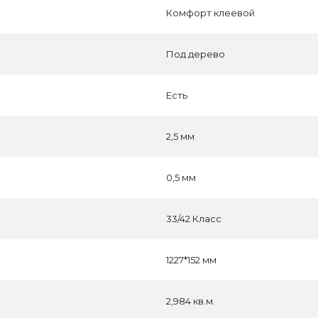
Комфорт клеевой
Под дерево
Есть
2,5 мм
0,5 мм
33/42 Класс
1227*152 мм
2,984 кв.м.