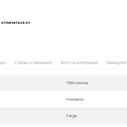
 отличаться от
део
Статьи о ламинате
Фото в интерьере
Калькуля
ПВХ плитка
Клеевое
Fargo