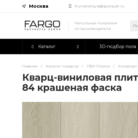
Москва
frunzenskaya@qparquet.ru
Напольные покрытия
от производителя
Каталог
3D-подбор пола
Главная
/
Каталог товаров
/
ПВХ-Плитка
/
Комфорт 
Кварц-виниловая плит
84 крашеная фаска