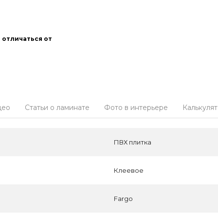
 отличаться от
део
Статьи о ламинате
Фото в интерьере
Калькуля
ПВХ плитка
Клеевое
Fargo