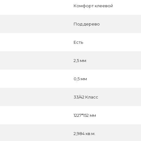
Комфорт клеевой
Под дерево
Есть
2,5 мм
0,5 мм
33/42 Класс
1227*152 мм
2,984 кв.м.