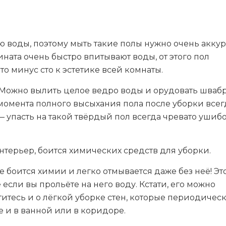
 воды, поэтому мыть такие полы нужно очень аккур
ната очень быстро впитывают воды, от этого пол
то минус сто к эстетике всей комнаты.
 Можно вылить целое ведро воды и орудовать швабр
 момента полного высыхания пола после уборки всег
 упасть на такой твёрдый пол всегда чревато ушиб
нтерьер, боится химических средств для уборки.
 боится химии и легко отмывается даже без неё! Эт
если вы прольёте на него воду. Кстати, его можно
отитесь и о лёгкой уборке стен, которые периодичес
е и в ванной или в коридоре.