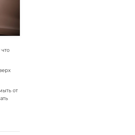
 что
верх
мыть от
ать