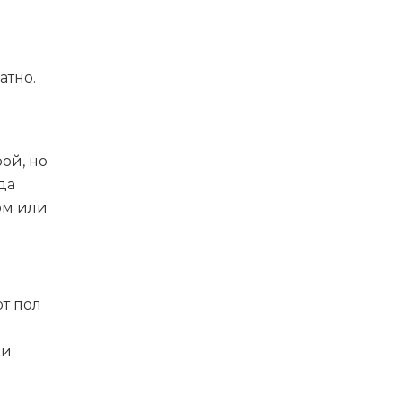
атно.
ой, но
да
ом или
от пол
ки