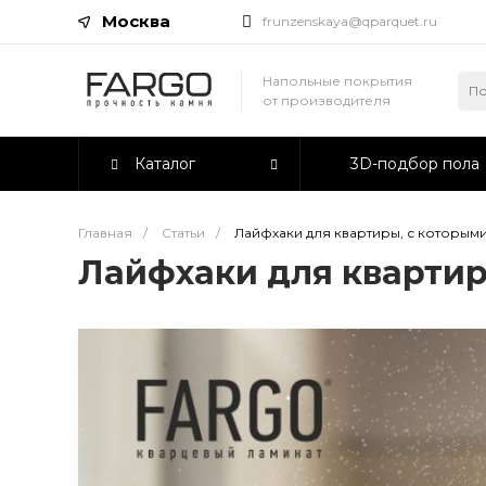
Москва
frunzenskaya@qparquet.ru
Напольные покрытия
от производителя
Каталог
3D-подбор пола
Главная
/
Статьи
/
Лайфхаки для квартиры, с которыми
Лайфхаки для квартир