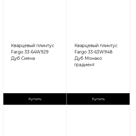
Кварцевый плинтус
Кварцевый плинтус
Fargo 33-64W929
Fargo 33-63W948
Дуб Сиена
Дуб Монако
градиент
430 ₽/пог.м
430 ₽/пог.м
Купить
Купить