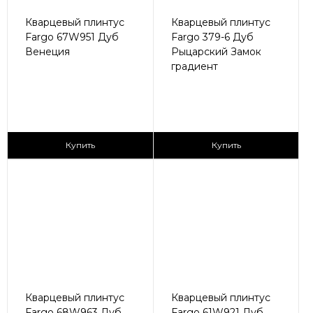
Кварцевый плинтус
Кварцевый плинтус
Fargo 67W951 Дуб
Fargo 379-6 Дуб
Венеция
Рыцарский Замок
градиент
205 ₽/пог.м
405 ₽/пог.м
Купить
Купить
Кварцевый плинтус
Кварцевый плинтус
Fargo 68W963 Дуб
Fargo 61W921 Дуб