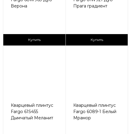
Верона
Прага градиент
405 ₽/пог.м
430 ₽/пог.м
Купить
Купить
Кварцевый плинтус
Кварцевый плинтус
Fargo 61S455
Fargo 6089-1 Белый
Дымчатый Меланит
Мрамор