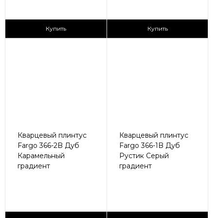
430 ₽/пог.м
430 ₽/пог.м
Купить
Купить
Кварцевый плинтус
Кварцевый плинтус
Fargo 366-2B Дуб
Fargo 366-1B Дуб
Карамельный
Рустик Серый
градиент
градиент
430 ₽/пог.м
430 ₽/пог.м