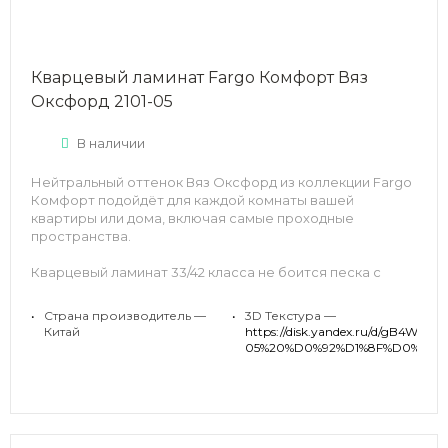
Кварцевый ламинат Fargo Комфорт Вяз
Оксфорд 2101-05
В наличии
Нейтральный оттенок Вяз Оксфорд из коллекции Fargo
Комфорт подойдёт для каждой комнаты вашей
квартиры или дома, включая самые проходные
пространства.
Кварцевый ламинат 33/42 класса не боится песка с
вашей обуви в прихожей, пролитой воды в ванной,
брызгающего горячего масла на кухне и даже упавшей
•
Страна производитель —
•
3D Текстура —
из рук гантели.
Китай
https://disk.yandex.ru/d/
05%20%D0%92%D1%8F%D0%B7%