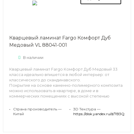
Кварцевый ламинат Fargo Комфорт Дуб
Медовый VL 88041-001
В наличии
Кварцевый ламинат Fargo Комфорт Дуб Медовый 33
класса идеально впишется в любой интерьер: от
классического до скандинавского.
Покрытие на основе каменно-полимерного композита
можно использовать в квартире, в доме и в
коммерческих помещениях с высокой степенью
проходимости.
Можно использовать систему теплых полов: Fargo
•
Страна производитель —
•
3D Текстура —
устойчив к температурам от -15⁰ С до +42⁰ С.
Китай
https://disk.yandex.ru/d/7B3Qxc
Замковая система позволит уложить покрытие без
особого труда — клей при укладке не требуется.