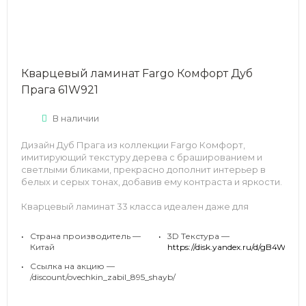
Кварцевый ламинат Fargo Комфорт Дуб
Прага 61W921
В наличии
Дизайн Дуб Прага из коллекции Fargo Комфорт,
имитирующий текстуру дерева с брашированием и
светлыми бликами, прекрасно дополнит интерьер в
белых и серых тонах, добавив ему контраста и яркости.
Кварцевый ламинат 33 класса идеален даже для
прихожей, потому что он не боится влаги, не скрипит и
не царапается, поглощает шум и при этом выглядит как
•
Страна производитель —
•
3D Текстура —
натуральная древесина.
Китай
https://disk.yandex.ru/d
•
Ссылка на акцию —
/discount/ovechkin_zabil_895_shayb/