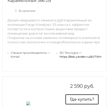
Карамельный 366-2B
В наличии
Дизайн кварцевого ламината Дуб Карамельный из
коллекции Fargo Комфорт 33 класса с эффектом
потертости и контрастными акцентами придаст
помещению дорогой эксклюзивный вид.
Покрытие на основе каменно-полимерного композита
полностью экологично и пожаробезопасно и даже при
нагревании не выделяет никаких токсических веществ.
•
Страна производитель —
•
3D Текстура —
Китай
https://disk.yandex.ru/d/vTWmL
2 590 руб.
Где купить?