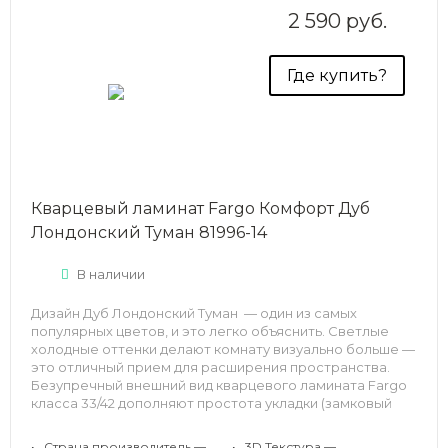
2 590 руб.
Где купить?
Кварцевый ламинат Fargo Комфорт Дуб
Лондонский Туман 81996-14
В наличии
Дизайн Дуб Лондонский Туман — один из самых
популярных цветов, и это легко объяснить. Светлые
холодные оттенки делают комнату визуально больше —
это отличный прием для расширения пространства.
Безупречный внешний вид кварцевого ламината Fargo
класса 33/42 дополняют простота укладки (замковый
способ, который не требует клея) и практичность в
использовании.
•
Страна производитель —
•
3D Текстура —