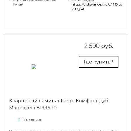
Китай
https://disk.yandex.ru/d/rMXubPp-
v-tQ3A
2 590 руб.
Где купить?
Кварцевый ламинат Fargo Комфорт Дуб
Марракеш 81996-10
В наличии