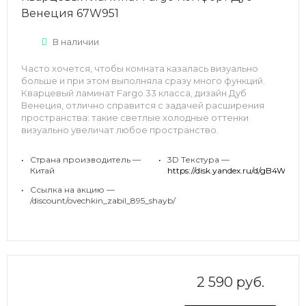
Венеция 67W951
В наличии
Часто хочется, чтобы комната казалась визуально
больше и при этом выполняла сразу много функций.
Кварцевый ламинат Fargo 33 класса, дизайн Дуб
Венеция, отлично справится с задачей расширения
пространства: такие светлые холодные оттенки
визуально увеличат любое пространство.
Напольное покрытие также должно быть
•
Страна производитель —
•
3D Текстура —
многофункциональным: прочным и стойким к
Китай
https://disk.yandex.ru/d
царапинам, водостойким и пожаробезопасным,
•
Ссылка на акцию —
экологичным и при этом красивым и стильным.
/discount/ovechkin_zabil_895_shayb/
2 590 руб.