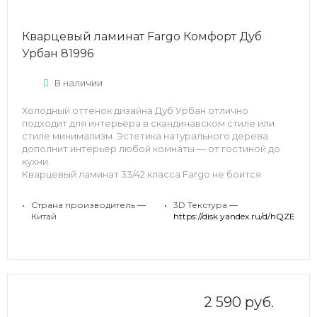
Кварцевый ламинат Fargo Комфорт Дуб
Урбан 81996
В наличии
Холодный оттенок дизайна Дуб Урбан отлично
подходит для интерьера в скандинавском стиле или
стиле минимализм. Эстетика натурального дерева
дополнит интерьер любой комнаты — от гостиной до
кухни.
Кварцевый ламинат 33/42 класса Fargo не боится
ударов, стойкий к царапинам и даже к воде и очень
комфортный при ходьбе.
•
Страна производитель —
•
3D Текстура —
Китай
https://disk.yandex.ru/d/hQZE7A
2 590 руб.