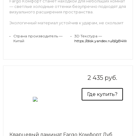
Fargo Комфорт станет находкой для небольших комнат
— светлые холодные оттенки безупречно подходят для
визуального расширения пространства.
Экологичный материал устойчив к ударам, не скользит
и не царапается. Вы не пожалеете, выбрав кварцевый
ламинат Fargo для детской: его можно часто мыть,
•
Страна производитель —
•
3D Текстура —
даже с применением щелочных дезинфицирующих
Китай
https://disk.yandex.ru/d
средств, а все красящие вещества
(карандаши,фломастеры, маркеры) легко смываются с
поверхности простой водой.
2 435 руб.
Где купить?
Кварцевый ламинат Fargo Комфорт Дуб