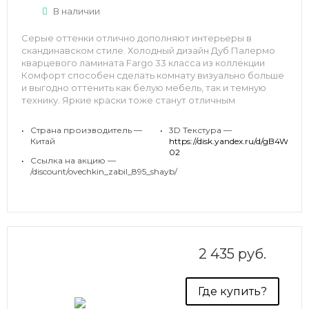
В наличии
Серые оттенки отлично дополняют интерьеры в
скандинавском стиле. Холодный дизайн Дуб Палермо
кварцевого ламината Fargo 33 класса из коллекции
Комфорт способен сделать комнату визуально больше
и выгодно оттенить как белую мебель, так и темную
технику. Яркие краски тоже станут отличным
сочетанием для этого нейтрального дизайна с
рисунком натурального дуба.
•
Страна производитель —
•
3D Текстура —
Китай
https://disk.yandex.ru/d
02
•
Ссылка на акцию —
/discount/ovechkin_zabil_895_shayb/
2 435 руб.
Где купить?