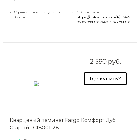
Высокий класс износостойкости, практичность и
•
Страна производитель —
•
3D Текстура —
простая уборка, а также совместимость с теплым
Китай
https://disk.yandex.ru/d/
полом — те качества, за которые выбирают кварцевый
02%20%D0%94%D1%83%D0%B1
ламинат, помимо эстетики покрытия на основе
каменно-полимерного композита.
2 590 руб.
Где купить?
Кварцевый ламинат Fargo Комфорт Дуб
Старый JC18001-28