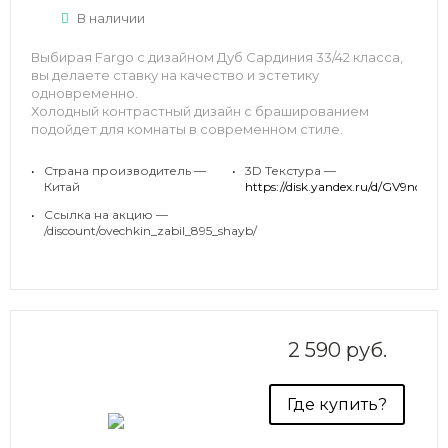
В наличии
Выбирая Fargo с дизайном Дуб Сардиния 33/42 класса,
вы делаете ставку на качество и эстетику
одновременно.
Холодный контрастный дизайн с брашированием
подойдет для комнаты в современном стиле.
•
Страна производитель —
•
3D Текстура —
Китай
https://disk.yandex.ru/d/GV9n
•
Ссылка на акцию —
/discount/ovechkin_zabil_895_shayb/
2 590 руб.
Где купить?