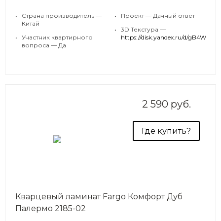
и в этом случае Дуб Мехико станет отличным
решением, дополнив такой интерьер своей
•
Страна производитель —
•
Проект — Дачный ответ
натуральностью.
Китай
•
3D Текстура —
•
Участник квартирного
https://disk.yandex.ru/d
вопроса — Да
2 590 руб.
Где купить?
Кварцевый ламинат Fargo Комфорт Дуб
Палермо 2185-02