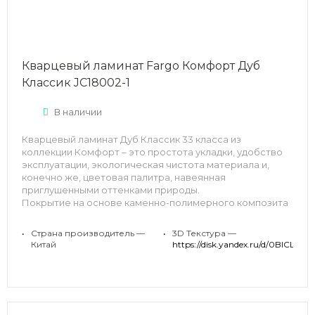
Кварцевый ламинат Fargo Комфорт Дуб
Классик JC18002-1
В наличии
Кварцевый ламинат Дуб Классик 33 класса из
коллекции Комфорт – это простота укладки, удобство
эксплуатации, экологическая чистота материала и,
конечно же, цветовая палитра, навеянная
приглушенными оттенками природы.
Покрытие на основе каменно-полимерного композита
обеспечивает шумопоглощение, комфорт при ходьбе и
полную устойчивость к воде — его можно использовать
•
Страна производитель —
•
3D Текстура —
как в спальне, так и на кухне или в ванной.
Китай
https://disk.yandex.ru/d/0BICLcD