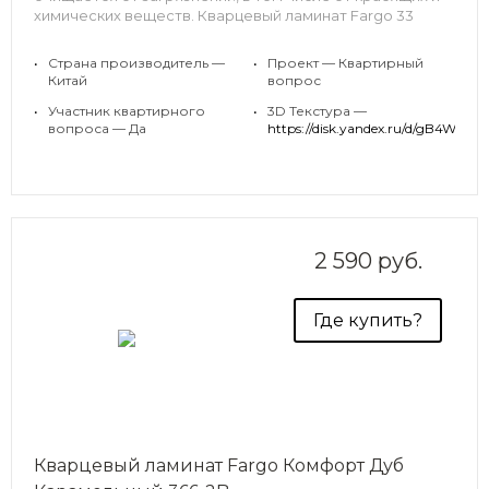
химических веществ. Кварцевый ламинат Fargo 33
класса соответствуем всем этим запросам.
•
Страна производитель —
•
Проект — Квартирный
Дизайн Дуб Калифорния настолько нейтрален, что
Китай
вопрос
подойдет под разные стили интерьера, подчеркнув
•
Участник квартирного
•
3D Текстура —
детали каждого.
вопроса — Да
https://disk.yandex.ru/d
2 590 руб.
Где купить?
Кварцевый ламинат Fargo Комфорт Дуб