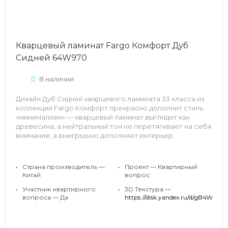
Кварцевый ламинат Fargo Комфорт Дуб
Сидней 64W970
В наличии
Дизайн Дуб Сидней кварцевого ламината 33 класса из
коллекции Fargo Комфорт прекрасно дополнит стиль
«минимализм» — кварцевый ламинат выглядит как
древесина, а нейтральный тон не перетягивает на себя
внимание, а выигрышно дополняет интерьер.
Материал на основе каменно-полимерного композита
максимально функционален: повышенная
•
Страна производитель —
•
Проект — Квартирный
износостойкость за счет содержания 70% камня,
Китай
вопрос
пожаробезопасность, экологичность, устойчивость к
•
Участник квартирного
•
3D Текстура —
продавливанию и царапинам и водостойкость.
вопроса — Да
https://disk.yandex.ru/d