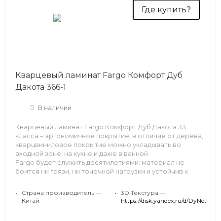
Где купить?
Кварцевый ламинат Fargo Комфорт Дуб
Дакота 366-1
В наличии
Кварцевый ламинат Fargo Комфорт Дуб Дакота 33
класса – эргономичное покрытие: в отличие от дерева,
кварцвиниловое покрытие можно укладывать во
входной зоне, на кухне и даже в ванной.
Fargo будет служить десятилетиями: материал не
боится ни грязи, ни точечной нагрузки и устойчив к
влаге.
•
Страна производитель —
•
3D Текстура —
Китай
https://disk.yandex.ru/d/DyNeDg