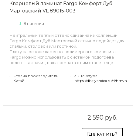
Кварцевый ламинат Fargo Комфорт Дуб
Мартовский VL 89015-003
В наличии
Нейтральный теплый оттенок дизайна из коллекции
Fargo Комфорт Дуб Мартовский отлично подойдет для
спальни, столовой или гостиной.
Плиту на основе каменно-полимерного композита
Fargo можно использовать с системой подогрева
полов — а значит, ваша комната с ним станет еще
уютнее и теплее. Еще один бонус при укладке покрытия
— удобная замковая система, не требующая клея и
•
Страна производитель —
•
3D Текстура —
специальных умений.
Китай
https://disk.yandex.ru/d/hmvh
2 590 руб.
Где купить?