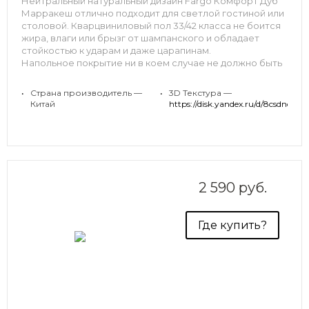
Нейтральный натуральный дизайн Fargo Комфорт Дуб
Марракеш отлично подходит для светлой гостиной или
столовой. Кварцвиниловый пол 33/42 класса не боится
жира, влаги или брызг от шампанского и обладает
стойкостью к ударам и даже царапинам.
Напольное покрытие ни в коем случае не должно быть
скользким — Fargo отвечает и этим требованиям и
станет прекрасным решением для вашего интерьера.
•
Страна производитель —
•
3D Текстура —
Китай
https://disk.yandex.ru/d/8csdnqrrb
2 590 руб.
Где купить?