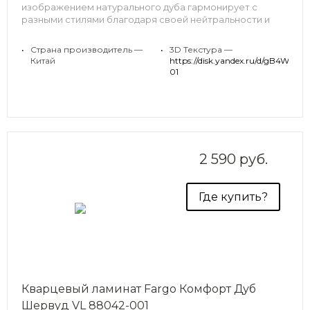
изображением натурального дуба гармонирует с
разными стилями благодаря своей нейтральности и
натуральности оттенка.
•
Страна производитель —
•
3D Текстура —
Кварцевый ламинат Fargo — это простота укладки и
Китай
https://disk.yandex.ru/d
комфорт в использовании.
01
Срок службы — 25 лет.
2 590 руб.
Где купить?
Кварцевый ламинат Fargo Комфорт Дуб
Шервуд VL 88042-001