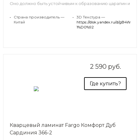
Оно должно быть устойчивым к образованию царапин и
других механических повреждений, не продавливаться
и не гнуться. Замковый кварцевый ламинат Fargo 33
•
Страна производитель —
•
3D Текстура —
класса, дизайн Дуб Рустик Серый, идеально подходит
Китай
https://disk.yandex.ru/d
для решения подобных задач.
1%D0%92
2 590 руб.
Где купить?
Кварцевый ламинат Fargo Комфорт Дуб
Сардиния 366-2