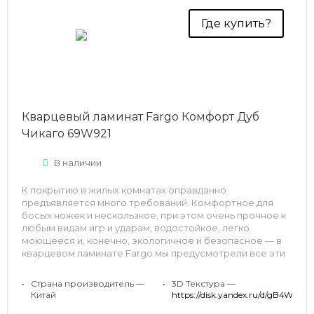
Где купить?
Кварцевый ламинат Fargo Комфорт Дуб
Чикаго 69W921
В наличии
К покрытию в жилых комнатах оправданно
предъявляется много требований. Комфортное для
босых ножек и нескользкое, при этом очень прочное к
любым видам игр и ударам, водостойкое, легко
моющееся и, конечно, экологичное и безопасное — в
кварцевом ламинате Fargo мы предусмотрели все эти
качества.
•
Страна производитель —
•
3D Текстура —
И, конечно, немаловажно, чтобы покрытие было
Китай
https://disk.yandex.ru/d
красивым и радовало глаз — дизайн Дуб Чикаго из