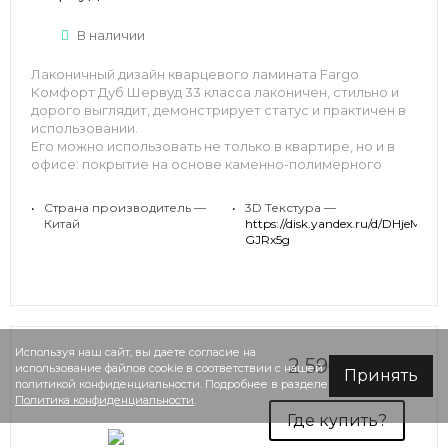
В наличии
Лаконичный дизайн кварцевого ламината Fargo
Комфорт Дуб Шервуд 33 класса лаконичен, стильно и
дорого выглядит, демонстрирует статус и практичен в
использовании.
Его можно использовать не только в квартире, но и в
офисе: покрытие на основе каменно-полимерного
композита влагостойкое, пожаробезопасное и
совместимо с системой «теплый пол».
•
Страна производитель —
•
3D Текстура —
Китай
https://disk.yandex.ru/d/DHjeM2k-
GJRx5g
Используя наш сайт, вы даете согласие на
2 590 руб.
использование файлов cookie в соответствии с нашей
Принять
политикой конфиденциальности. Подробнее в разделе
Политика конфиденциальности
.
Где купить?