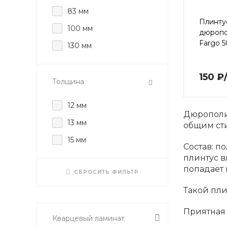
83 мм
Плинту
100 мм
дюроп
Fargo 5
130 мм
150 ₽
Толщина
12 мм
Дюрополим
13 мм
общим ст
15 мм
Состав: п
плинтус в
попадает 
СБРОСИТЬ ФИЛЬТР
Такой пли
Приятная
Кварцевый ламинат