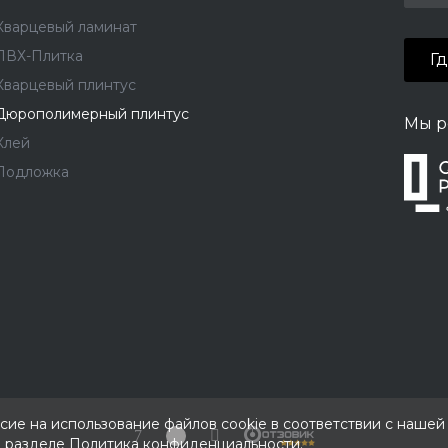
Кварцевый ламинат
ПВХ-Плитка
Г
Кварцевый плинтус
Дюрополимерный плинтус
Мы р
Клей
Подложка
асие на использование файлов cookie в соответствии с наше
в разделе
Политика конфиденциальности
.