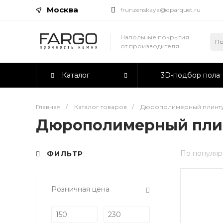
Москва
frunzenskaya@qparquet.ru
Напольные покрытия
от производителя
Каталог
3D-подбор пола
Главная
/
Каталог товаров
/
Дюрополимерный плинт
Дюрополимерный пли
По популяр
ФИЛЬТР
Розничная цена