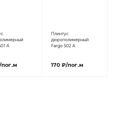
ус
Плинтус
олимерный
дюрополимерный
501 А
Fargo 502 А
/пог.м
170 ₽/пог.м