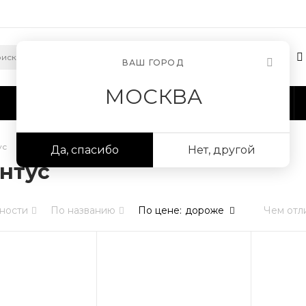
ВАШ ГОРОД
МОСКВА
Сотрудничество
Информация
ус
Да, спасибо
Нет, другой
нтус
ности
По названию
По цене
:
дороже
Чем отл