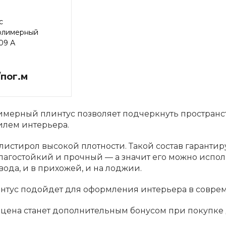
с
олимерный
09 А
/пог.м
ерный плинтус позволяет подчеркнуть пространств
илем интерьера.
олистирол высокой плотности. Такой состав гарант
лагостойкий и прочный — а значит его можно использ
вода, и в прихожей, и на лоджии.
нтус подойдет для оформления интерьера в соврем
 цена станет дополнительным бонусом при покупке