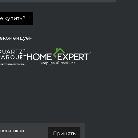
де купить?
екомендуем
й политикой
Принять