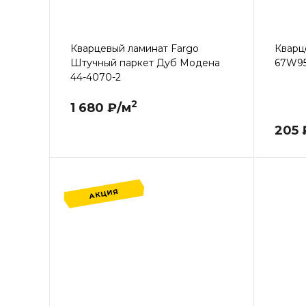
Кварцевый ламинат Fargo
Кварц
Штучный паркет Дуб Модена
67W95
44-4070-2
2
1 680 ₽/м
205 
АКЦИЯ