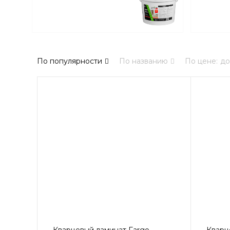
По популярности
По названию
По цене
:
до