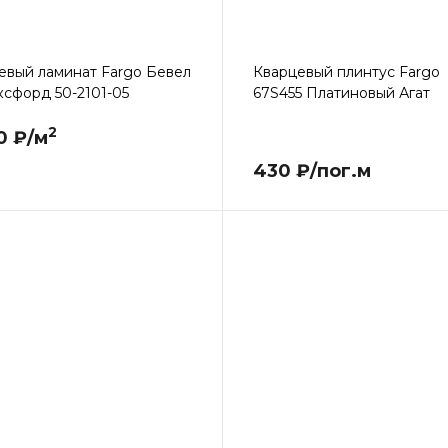
евый ламинат Fargo Бевел
Кварцевый плинтус Fargo
ксфорд 50-2101-05
67S455 Платиновый Агат
2
0 ₽/м
430 ₽/пог.м