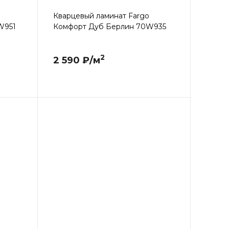
Кварцевый ламинат Fargo
W951
Комфорт Дуб Берлин 70W935
2
2 590 ₽/м