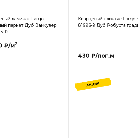
евый ламинат Fargo
Кварцевый плинтус Fargo 
ый паркет Дуб Ванкувер
81996-9 Дуб Робуста град
5-12
2
0 ₽/м
430 ₽/пог.м
АКЦИЯ