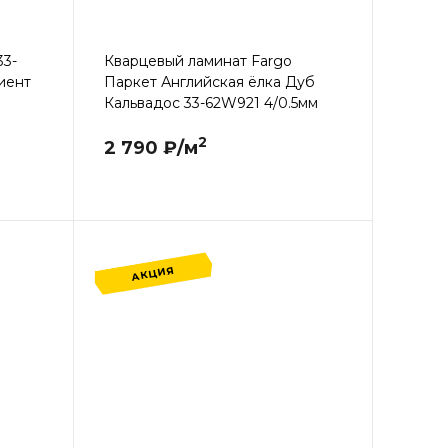
33-
Кварцевый ламинат Fargo
иент
Паркет Английская ёлка Дуб
Кальвадос 33-62W921 4/0.5мм
2
2 790 ₽/м
АКЦИЯ