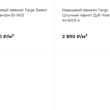
евый ламинат Fargo Бевел
Кварцевый ламинат Fargo
антри 50-1603
Штучный паркет Дуб Неа
44-5003-4
2
2
0 ₽/м
2 890 ₽/м