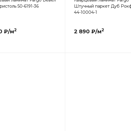
евый ламинат Fargo Бевел
Кварцевый ламинат Fargo
ристоль 50-6191-36
Штучный паркет Дуб Рок
44-10004-1
2
2
0 ₽/м
2 890 ₽/м