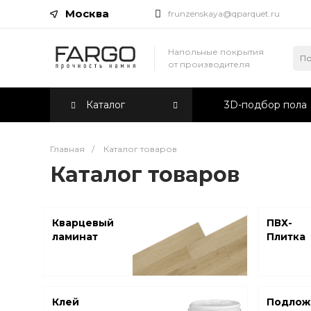
Москва
frunzenskaya@qparquet.ru
Напольные покрытия
от производителя
Каталог
3D-подбор пола
Главная
/
Каталог товаров
Каталог товаров
Кварцевый
ПВХ-
ламинат
Плитка
Клей
Подлож