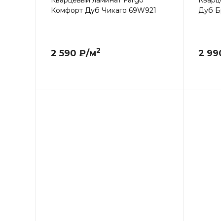
Кварцевый ламинат Fargo
Кварц
Комфорт Дуб Чикаго 69W921
Дуб Б
2
2 590 ₽/м
2 99