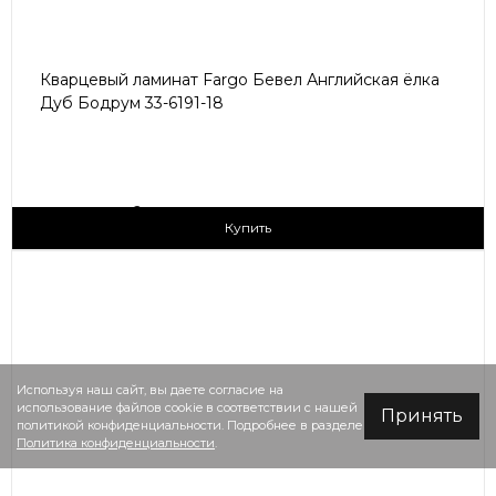
Кварцевый ламинат Fargo Бевел Английская ёлка
Дуб Бодрум 33-6191-18
2
3 090 ₽/м
Купить
Используя наш сайт, вы даете согласие на
использование файлов cookie в соответствии с нашей
Принять
политикой конфиденциальности. Подробнее в разделе
Политика конфиденциальности
.