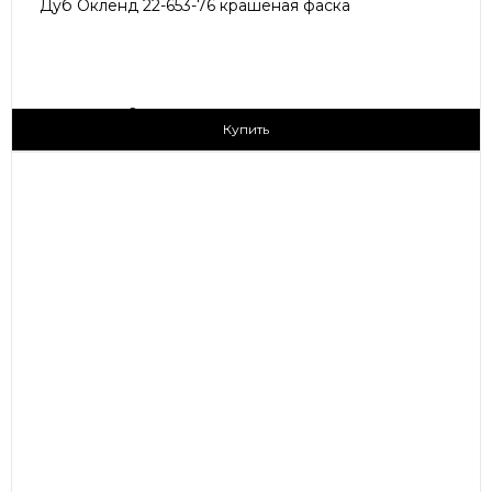
Дуб Окленд 22-653-76 крашеная фаска
2
1 790 ₽/м
Купить