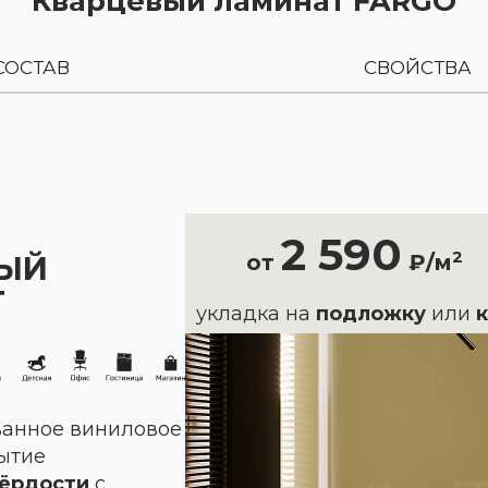
Кварцевый ламинат FARGO
СОСТАВ
СВОЙСТВА
2 590
2
ЫЙ
от
₽/м
Т
укладка на
подложку
или
анное виниловое
ытие
ёрдости
с