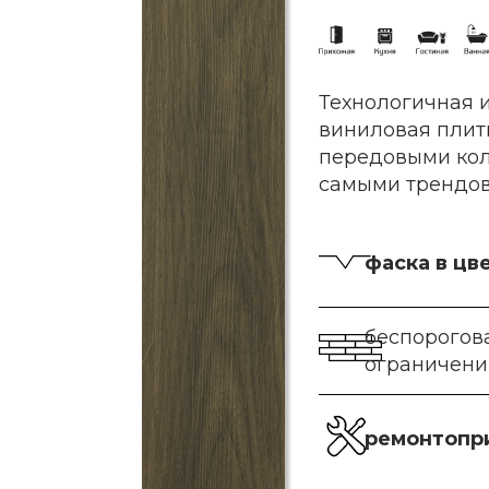
Технологичная и
виниловая плитк
передовыми ко
самыми трендо
фаска в цв
беспорогова
ограничен
ремонтопр