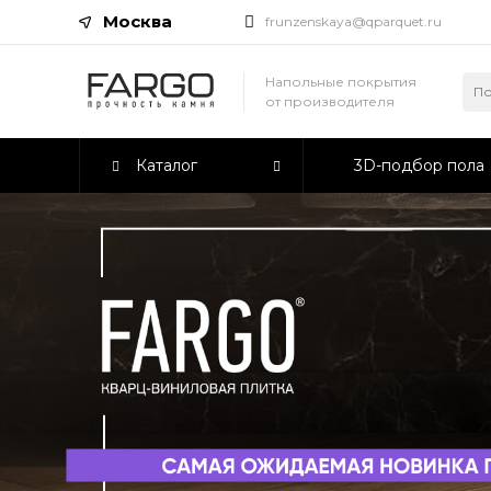
Москва
frunzenskaya@qparquet.ru
Напольные покрытия
от производителя
Каталог
3D-подбор пола