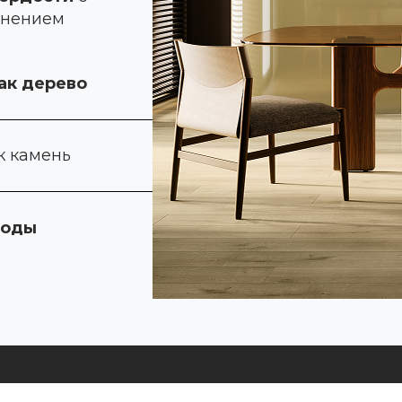
инением
ак дерево
к камень
воды