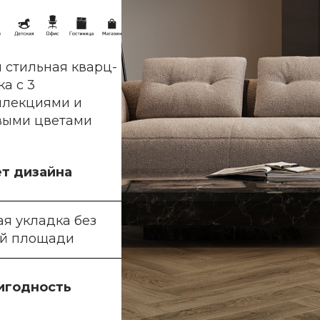
 стильная кварц-
а с 3
ллекциями и
выми цветами
ет дизайна
я укладка без
ий площади
игодность